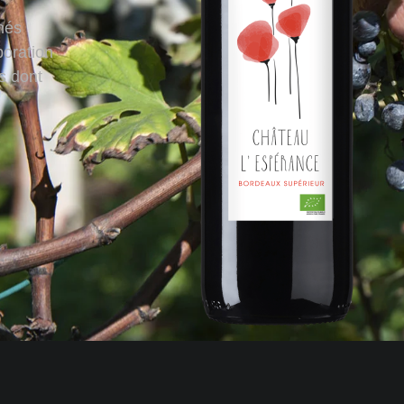
nés
boration
s dont