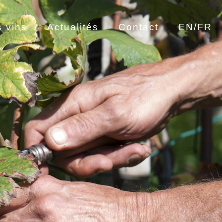
 vins
Actualités
Contact
EN/FR