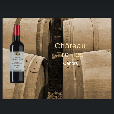
Château
Treilles
Cahors