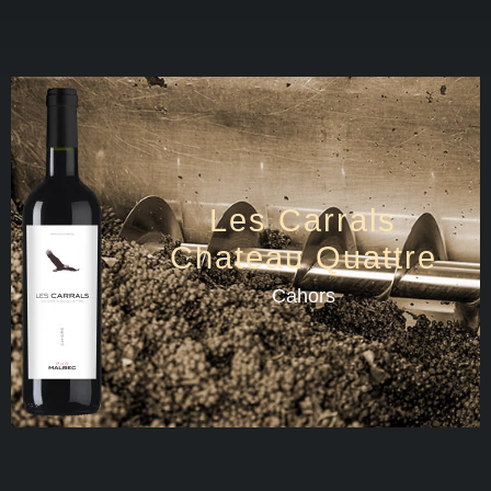
Les Carrals
Chateau Quattre
Cahors