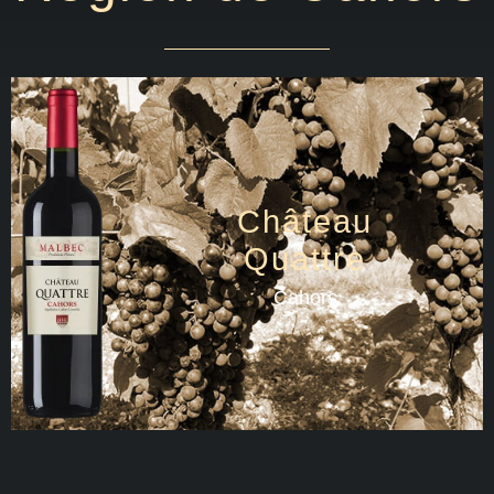
Château
Quattre
Cahors