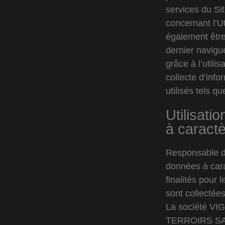
services du Si
concernant l’Ut
également être
dernier navigue
grâce à l’utilis
collecte d’inf
utilisés tels q
Utilisati
à caract
Responsable d
données à cara
finalités pour 
sont collectée
La société V
TERROIRS SAS