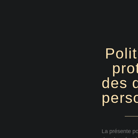
Poli
pro
des 
pers
La présente po