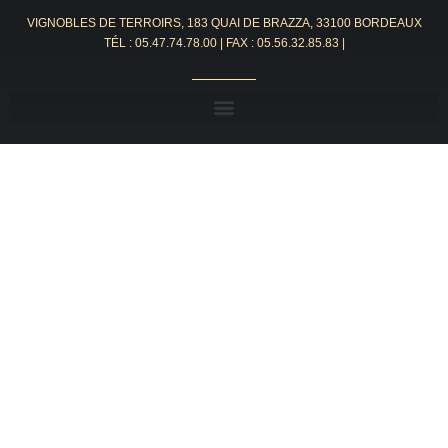
VIGNOBLES DE TERROIRS, 183 QUAI DE BRAZZA, 33100 BORDEAUX
TÉL :
05.47.74.78.00
| FAX : 05.56.32.85.83 |